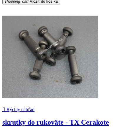
shopping_cart
Vložiť do košíka

Rýchly náhľad
skrutky do rukoväte - TX Cerakote