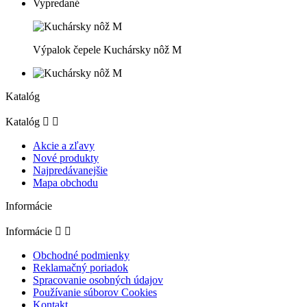
Vypredané
Výpalok čepele Kuchársky nôž M
Katalóg
Katalóg


Akcie a zľavy
Nové produkty
Najpredávanejšie
Mapa obchodu
Informácie
Informácie


Obchodné podmienky
Reklamačný poriadok
Spracovanie osobných údajov
Používanie súborov Cookies
Kontakt