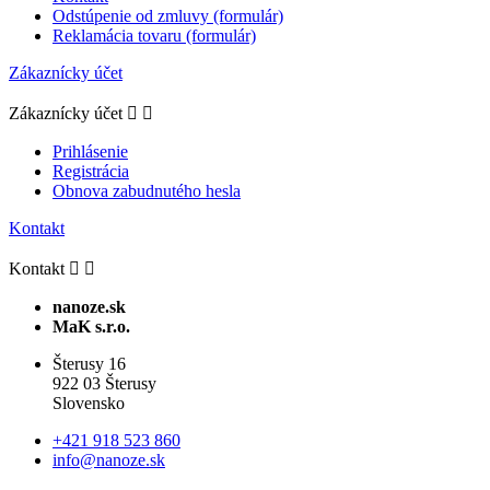
Odstúpenie od zmluvy (formulár)
Reklamácia tovaru (formulár)
Zákaznícky účet
Zákaznícky účet


Prihlásenie
Registrácia
Obnova zabudnutého hesla
Kontakt
Kontakt


nanoze.sk
MaK s.r.o.
Šterusy 16
922 03 Šterusy
Slovensko
+421 918 523 860
info@nanoze.sk