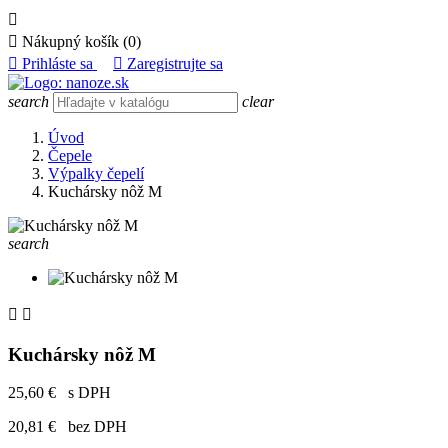


Nákupný košík
(0)

Prihláste sa

Zaregistrujte sa
search
clear
Úvod
Čepele
Výpalky čepelí
Kuchársky nôž M
search


Kuchársky nôž M
25,60 €
s DPH
20,81 €
bez DPH