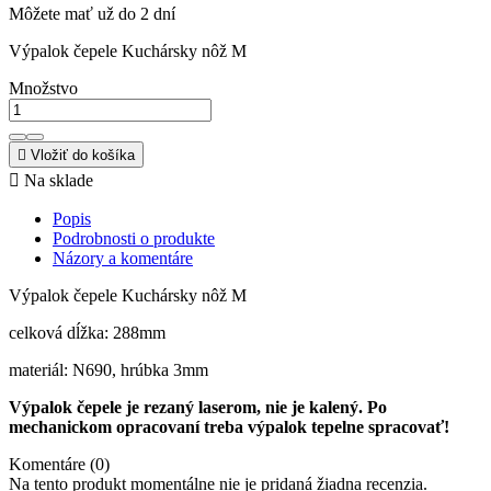
Môžete mať už do 2 dní
Výpalok čepele Kuchársky nôž M
Množstvo

Vložiť do košíka

Na sklade
Popis
Podrobnosti o produkte
Názory a komentáre
Výpalok čepele Kuchársky nôž M
celková dĺžka: 288mm
materiál: N690, hrúbka 3mm
Výpalok čepele je rezaný laserom, nie je kalený. Po
mechanickom opracovaní treba výpalok tepelne spracovať!
Komentáre (0)
Na tento produkt momentálne nie je pridaná žiadna recenzia.