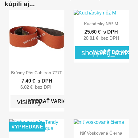
kúpili aj...

Rýchly náhľad
Kuchársky Nôž M
25,60 €
s DPH
20,81 €
bez DPH
shopping_cart
VLOŽIŤ DO KOŠÍK

Rýchly náhľad
Brúsny Pás Cubitron 777F
7,40 €
s DPH
6,02 €
bez DPH
visibility
VYBRAŤ VARIANT
VYPREDANÉ

Rýchly náhľad
Niť Voskovaná Čierna
Rýchly náhľad