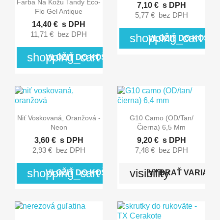

Farba Na Kožu Tandy Eco-
7,10 €
s DPH
Flo Gel Antique
5,77 €
bez DPH
14,40 €
s DPH
11,71 €
bez DPH
shopping_cart
VLOŽIŤ DO KOŠÍK
shopping_cart
VLOŽIŤ DO KOŠÍKA


Rýchly náhľad
Rýchly náhľad
Niť Voskovaná, Oranžová -
G10 Camo (OD/tan/
Neon
Čierna) 6,5 Mm
3,60 €
s DPH
9,20 €
s DPH
2,93 €
bez DPH
7,48 €
bez DPH
shopping_cart
visibility
VLOŽIŤ DO KOŠÍKA
VYBRAŤ VARIANT