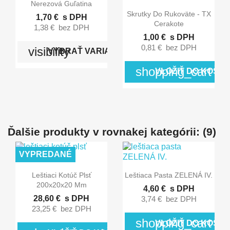

Rýchly náhľad
Nerezová Guľatina

Rýchly náhľad
Skrutky Do Rukoväte - TX
1,70 €
s DPH
Cerakote
1,38 €
bez DPH
1,00 €
s DPH
0,81 €
bez DPH
visibility
VYBRAŤ VARIANT
shopping_cart
VLOŽIŤ DO KOŠÍK
Ďalšie produkty v rovnakej kategórii: (9)
VYPREDANÉ


Rýchly náhľad
Rýchly náhľad
Leštiaci Kotúč Plsť
Leštiaca Pasta ZELENÁ IV.
200x20x20 Mm
4,60 €
s DPH
28,60 €
s DPH
3,74 €
bez DPH
23,25 €
bez DPH
shopping_cart
VLOŽIŤ DO KOŠÍK