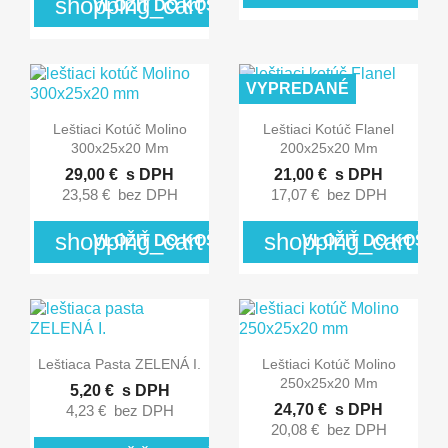
shopping_cart
VLOŽIŤ DO KOŠÍKA
VYPREDANÉ


Rýchly náhľad
Rýchly náhľad
Leštiaci Kotúč Molino
Leštiaci Kotúč Flanel
300x25x20 Mm
200x25x20 Mm
29,00 €
s DPH
21,00 €
s DPH
23,58 €
bez DPH
17,07 €
bez DPH
shopping_cart
shopping_cart
VLOŽIŤ DO KOŠÍKA
VLOŽIŤ DO KOŠÍK


Rýchly náhľad
Rýchly náhľad
Leštiaca Pasta ZELENÁ I.
Leštiaci Kotúč Molino
250x25x20 Mm
5,20 €
s DPH
24,70 €
s DPH
4,23 €
bez DPH
20,08 €
bez DPH