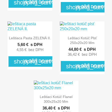
shopping_cart
VLOŽIŤ DO KOŠÍKA
shopping_cart
VLOŽIŤ DO KOŠÍK


Rýchly náhľad
Rýchly náhľad
Leštiaca Pasta ZELENÁ II.
Leštiaci Kotúč Plsť
250x20x20 Mm
5,60 €
s DPH
44,80 €
s DPH
4,55 €
bez DPH
36,42 €
bez DPH
shopping_cart
VLOŽIŤ DO KOŠÍKA
shopping_cart
VLOŽIŤ DO KOŠÍK

Rýchly náhľad
Leštiaci Kotúč Flanel
300x25x20 Mm
36,40 €
s DPH