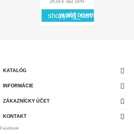
29,59 €
bez DPH
shopping_cart
VLOŽIŤ DO KOŠÍKA

KATALÓG

INFORMÁCIE

ZÁKAZNÍCKY ÚČET

KONTAKT
Facebook