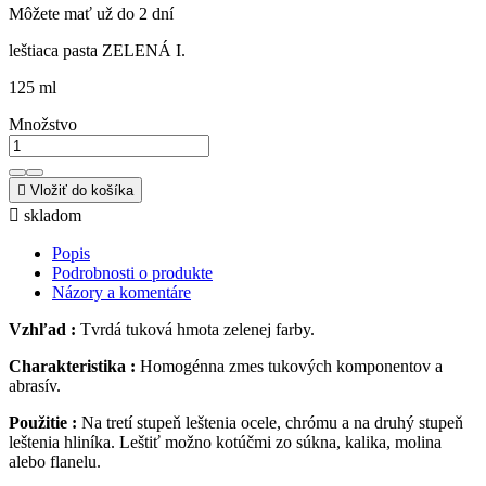
Môžete mať už do 2 dní
leštiaca pasta ZELENÁ I.
125 ml
Množstvo

Vložiť do košíka

skladom
Popis
Podrobnosti o produkte
Názory a komentáre
Vzhľad :
Tvrdá tuková hmota zelenej farby.
C
harakteristika :
Homogénna zmes tukových komponentov a
abrasív.
Použitie :
Na tretí stupeň leštenia ocele, chrómu a na druhý stupeň
leštenia hliníka. Leštiť možno kotúčmi zo súkna, kalika, molina
alebo flanelu.