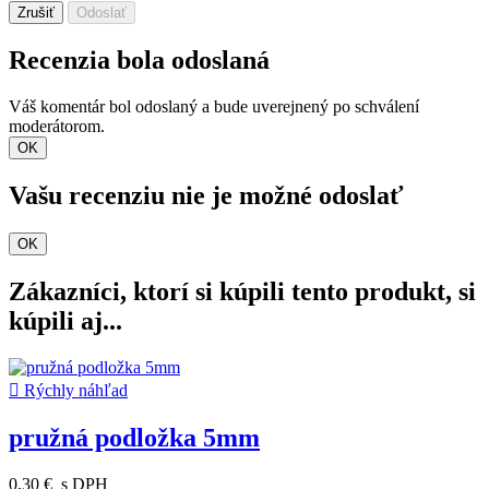
Zrušiť
Odoslať
Recenzia bola odoslaná
Váš komentár bol odoslaný a bude uverejnený po schválení
moderátorom.
OK
Vašu recenziu nie je možné odoslať
OK
Zákazníci, ktorí si kúpili tento produkt, si
kúpili aj...

Rýchly náhľad
pružná podložka 5mm
0,30 €
s DPH