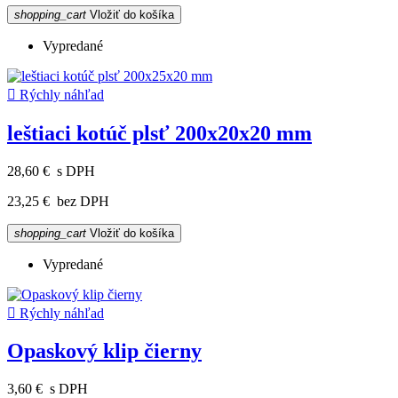
shopping_cart
Vložiť do košíka
Vypredané

Rýchly náhľad
leštiaci kotúč plsť 200x20x20 mm
28,60 €
s DPH
23,25 €
bez DPH
shopping_cart
Vložiť do košíka
Vypredané

Rýchly náhľad
Opaskový klip čierny
3,60 €
s DPH