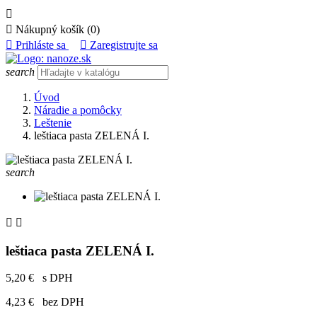


Nákupný košík
(0)

Prihláste sa

Zaregistrujte sa
search
Úvod
Náradie a pomôcky
Leštenie
leštiaca pasta ZELENÁ I.
search


leštiaca pasta ZELENÁ I.
5,20 €
s DPH
4,23 €
bez DPH