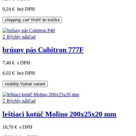
0,24 €
bez DPH
shopping_cart
Vložiť do košíka

Rýchly náhľad
brúsny pás Cubitron 777F
7,40 €
s DPH
6,02 €
bez DPH
visibility
Vybrať variant

Rýchly náhľad
leštiaci kotúč Molino 200x25x20 mm
18,70 €
s DPH