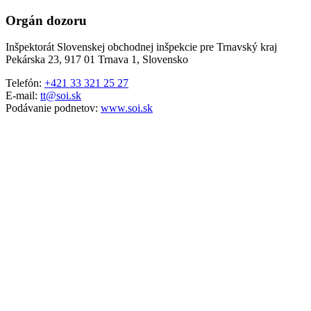
Orgán dozoru
Inšpektorát Slovenskej obchodnej inšpekcie pre Trnavský kraj
Pekárska 23, 917 01 Trnava 1, Slovensko
Telefón:
+421 33 321 25 27
E-mail:
tt@soi.sk
Podávanie podnetov:
www.soi.sk