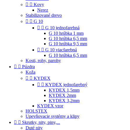


Kovy
Nerez
Stabilizované drevo


G 10


G 10 jednofarebná
G 10 hrúbka 1 mm
G 10 hrúbka 6,5 mm
G 10 hrúbka 9,5 mm


G 10 viacfarebná
G 10 hrúbka 6,5 mm
Kosti, rohy, parohy


Púzdra
Koža


KYDEX


KYDEX jednofarebný
KYDEX 1,5mm
KYDEX 2mm
KYDEX 3,2mm
KYDEX vzor
HOLSTEX
Upevňovacie systémy a klipy


Skrutky, nity, piny,...
Duté nity