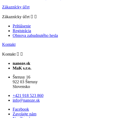
Zákaznícky účet
Zákaznícky účet


Prihlásenie
Registrácia
Obnova zabudnutého hesla
Kontakt
Kontakt


nanoze.sk
MaK s.r.o.
Šterusy 16
922 03 Šterusy
Slovensko
+421 918 523 860
info@nanoze.sk
Facebook
Zavolajte nám