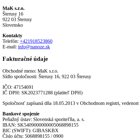
MaK s.r.o.
Šterusy 16
922 03 Šterusy
Slovensko
Kontakty
Telefón:
+421918523860
E-mail:
info@nanoze.sk
Fakturačné údaje
Obchodné meno: MaK s.r.o.
Sídlo spoločnosti: Šterusy 16, 922 03 Šterusy
IČO: 47154691
IČ DPH: SK2023771288 (platiteľ DPH)
Spoločnosť zapísaná dňa 18.05.2013 v Obchodnom registri, vedenom
Bankové spojenie
Peňažný ústav: Slovenská sporiteľňa, a. s.
IBAN: SK5409000000005068898155
BIC (SWIFT): GIBASKBX
Číslo účtu: 5068898155 / 0900