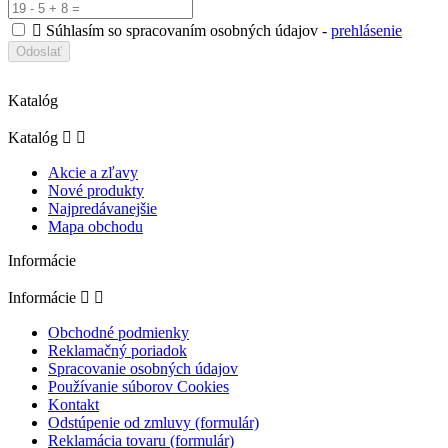

Súhlasím so spracovaním osobných údajov -
prehlásenie
Katalóg
Katalóg


Akcie a zľavy
Nové produkty
Najpredávanejšie
Mapa obchodu
Informácie
Informácie


Obchodné podmienky
Reklamačný poriadok
Spracovanie osobných údajov
Používanie súborov Cookies
Kontakt
Odstúpenie od zmluvy (formulár)
Reklamácia tovaru (formulár)