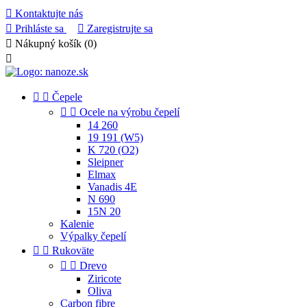

Kontaktujte nás

Prihláste sa

Zaregistrujte sa

Nákupný košík
(0)



Čepele


Ocele na výrobu čepelí
14 260
19 191 (W5)
K 720 (O2)
Sleipner
Elmax
Vanadis 4E
N 690
15N 20
Kalenie
Výpalky čepelí


Rukoväte


Drevo
Ziricote
Oliva
Carbon fibre