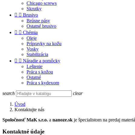
Chicago screws
Skrutky


Brusivo
Brúsne pásy
Ostatné brusivo


Chémia
Oleje
Prípravky na kožu
Vosky
Stabilizácia


Náradie a pomôcky
Leštenie
Práca s kožou
Ostatné
Práca s kydexom
search
clear
Úvod
Kontaktujte nás
Spoločnosť MaK s.r.o.
a
nanoze.sk
je špecialistom na predaj mater
Kontaktné údaje