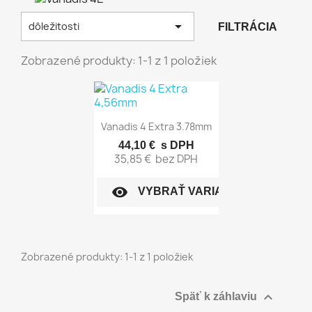

dôležitosti
FILTRÁCIA
Zobrazené produkty: 1-1 z 1 položiek
Rýchly náhľad

Vanadis 4 Extra 3.78mm
44,10 €
s DPH
35,85 €
bez DPH
visibility
VYBRAŤ VARIANT
Zobrazené produkty: 1-1 z 1 položiek

Späť k záhlaviu