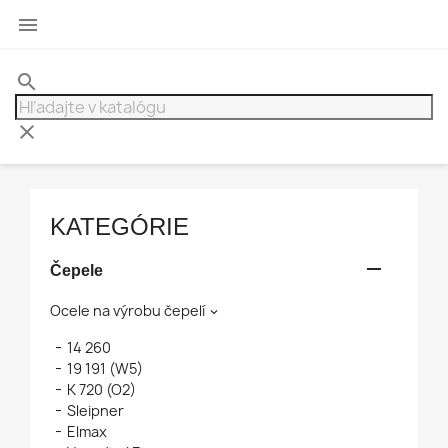

search
clear
KATEGÓRIE

Čepele
Ocele na výrobu čepelí

14 260
19 191 (W5)
K 720 (O2)
Sleipner
Elmax