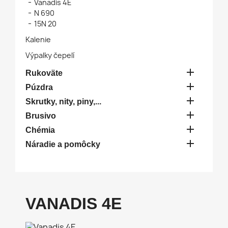
Vanadis 4E
N 690
15N 20
Kalenie
Výpalky čepelí

Rukoväte

Púzdra

Skrutky, nity, piny,...

Brusivo

Chémia

Náradie a pomôcky
VANADIS 4E