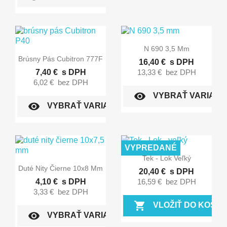

Rýchly náhľad
N 690 3,5 Mm

Rýchly náhľad
Brúsny Pás Cubitron 777F
16,40 €
s DPH
7,40 €
s DPH
13,33 €
bez DPH
6,02 €
bez DPH
visibility
VYBRAŤ VARIANT
visibility
VYBRAŤ VARIANT
VYPREDANÉ

Rýchly náhľad
Tek - Lok Veľký

Rýchly náhľad
Duté Nity Čierne 10x8 Mm
20,40 €
s DPH
4,10 €
s DPH
16,59 €
bez DPH
3,33 €
bez DPH
shopping_cart
VLOŽIŤ DO KOŠÍK
visibility
VYBRAŤ VARIANT