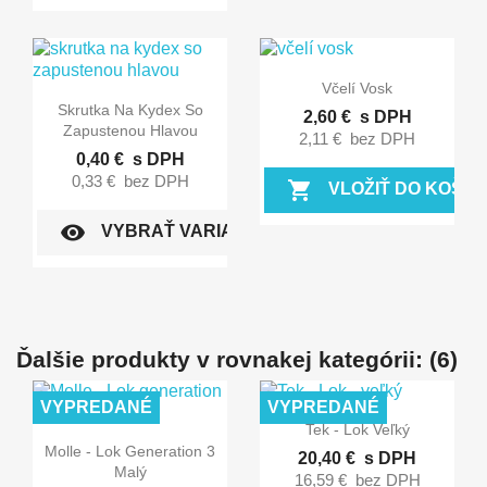

Rýchly náhľad
Včelí Vosk

Rýchly náhľad
Skrutka Na Kydex So
2,60 €
s DPH
Zapustenou Hlavou
2,11 €
bez DPH
0,40 €
s DPH
0,33 €
bez DPH
shopping_cart
VLOŽIŤ DO KOŠÍK
visibility
VYBRAŤ VARIANT
Ďalšie produkty v rovnakej kategórii: (6)
VYPREDANÉ
VYPREDANÉ

Rýchly náhľad
Tek - Lok Veľký

Rýchly náhľad
Molle - Lok Generation 3
20,40 €
s DPH
Malý
16,59 €
bez DPH