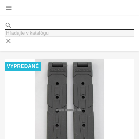

search
clear
VYPREDANÉ