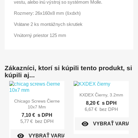
vestu, alebo inú výstroj so systémom Molle.
Rozmery: 26x160x8 mm (šxdxh)
Vrátane 2 ks montážnych skrutiek
Vnútorný priestor 125 mm
Zákazníci, ktorí si kúpili tento produkt, si
kúpili aj...

Rýchly náhľad
KXDEX Čierny, 3.2mm

Rýchly náhľad
Chicago Screws Čierne
8,20 €
s DPH
10x7 Mm
6,67 €
bez DPH
7,10 €
s DPH
5,77 €
bez DPH
visibility
VYBRAŤ VARIANT
visibility
VYBRAŤ VARIANT