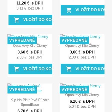
11,20 €
s DPH
9,11 €
bez DPH
shopping_cart
VLOŽIŤ DO KOŠÍK
shopping_cart
VLOŽIŤ DO KOŠÍKA
VYPREDANÉ
VYPREDANÉ


Rýchly náhľad
Rýchly náhľad
Opaskový Klip Čierny
Opaskový Klip Čierny
3,60 €
s DPH
3,60 €
s DPH
2,93 €
bez DPH
2,93 €
bez DPH
shopping_cart
shopping_cart
VLOŽIŤ DO KOŠÍKA
VLOŽIŤ DO KOŠÍK
VYPREDANÉ
VYPREDANÉ

Rýchly náhľad
Opaskový Klip Čierny

Rýchly náhľad
Klip Na Pištoľové Púzdro
6,20 €
s DPH
SpeedEase
5,04 €
bez DPH
6,70 €
s DPH