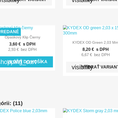
PREDANÉ

Rýchly náhľad
Opaskový Klip Čierny

Rýchly náhľad
KYDEX OD Green 2,03 M
3,60 €
s DPH
2,93 €
bez DPH
8,20 €
s DPH
6,67 €
bez DPH
shopping_cart
VLOŽIŤ DO KOŠÍKA
visibility
VYBRAŤ VARIAN
rii: (11)