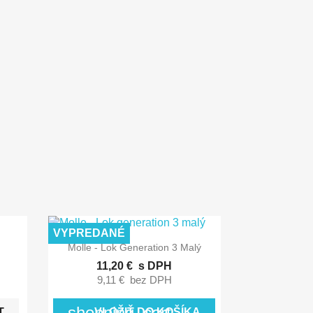
VYPREDANÉ

Rýchly náhľad
Molle - Lok Generation 3 Malý
11,20 €
s DPH
9,11 €
bez DPH
shopping_cart
T
VLOŽIŤ DO KOŠÍKA