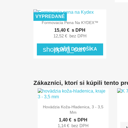
VYPREDANÉ

Rýchly náhľad
Formovacia Pena Na KYDEX™
15,40 €
s DPH
12,52 €
bez DPH
shopping_cart
VLOŽIŤ DO KOŠÍKA
Zákazníci, ktorí si kúpili tento pro

Rýchly náhľad
Hovädzia Koža-Hladenica, 3 - 3,5
Mm
1,40 €
s DPH
1,14 €
bez DPH