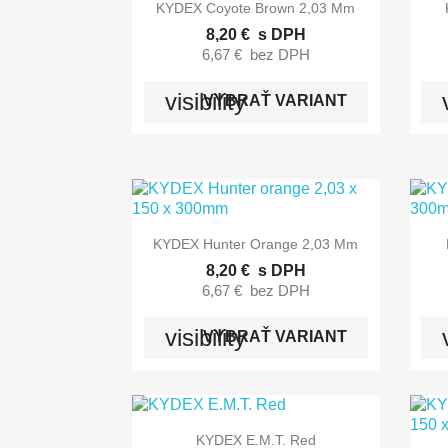

Rýchly náhľad
KYDEX Coyote Brown 2,03 Mm
8,20 €
s DPH
6,67 €
bez DPH
visibility
VYBRAŤ VARIANT

Rýchly náhľad
KYDEX Hunter Orange 2,03 Mm
8,20 €
s DPH
6,67 €
bez DPH
visibility
VYBRAŤ VARIANT

Rýchly náhľad
KYDEX E.M.T. Red