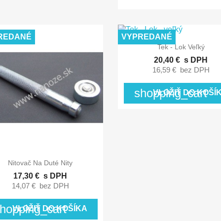
REDANÉ
VYPREDANÉ

Rýchly náhľad
Tek - Lok Veľký
20,40 €
s DPH
16,59 €
bez DPH
shopping_cart
VLOŽIŤ DO KOŠÍ

Rýchly náhľad
Nitovač Na Duté Nity
17,30 €
s DPH
14,07 €
bez DPH
hopping_cart
VLOŽIŤ DO KOŠÍKA