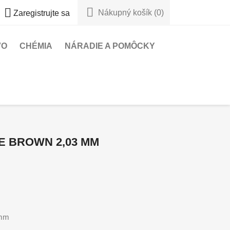


Nákupný košík
(0)
Zaregistrujte sa
VO
CHÉMIA
NÁRADIE A POMÔCKY
 BROWN 2,03 MM
 mm