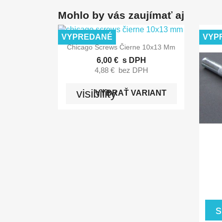
Mohlo by vás zaujímať aj
VYPREDANÉ
VYP

Rýchly náhľad
Chicago Screws Čierne 10x13 Mm
6,00 €
s DPH
4,88 €
bez DPH
visibility
VYBRAŤ VARIANT
s