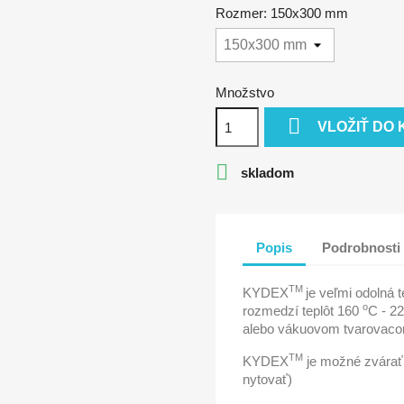
Rozmer: 150x300 mm
Množstvo

VLOŽIŤ DO 

skladom
Popis
Podrobnosti
TM
KYDEX
je veľmi odolná t
o
rozmedzí teplôt 160
C - 2
alebo vákuovom tvarovacom
TM
KYDEX
je možné zvárať,
nytovať)