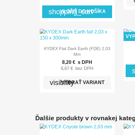
shopping_cart
VLOŽIŤ DO KOŠÍKA
VY

Rýchly náhľad
KYDEX Flat Dark Earth (FDE) 2,03
Mm
8,20 €
s DPH
6,67 €
bez DPH
visibility
VYBRAŤ VARIANT
Ďalšie produkty v rovnakej kategó