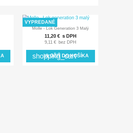
VYPREDANÉ

Rýchly náhľad
Molle - Lok Generation 3 Malý
11,20 €
s DPH
9,11 €
bez DPH
shopping_cart
KA
VLOŽIŤ DO KOŠÍKA