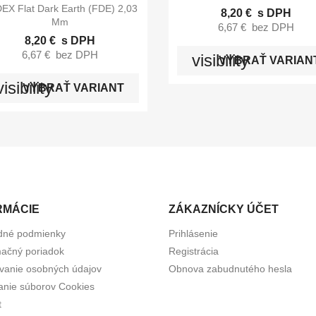

Rýchly náhľad
EX Flat Dark Earth (FDE) 2,03
8,20 €
s DPH
Mm
6,67 €
bez DPH
8,20 €
s DPH
6,67 €
bez DPH
visibility
VYBRAŤ VARIAN
visibility
VYBRAŤ VARIANT
RMÁCIE
ZÁKAZNÍCKY ÚČET
dné podmienky
Prihlásenie
ačný poriadok
Registrácia
vanie osobných údajov
Obnova zabudnutého hesla
anie súborov Cookies
t