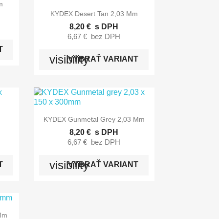
m

Rýchly náhľad
KYDEX Desert Tan 2,03 Mm
8,20 €
s DPH
6,67 €
bez DPH
T
visibility
VYBRAŤ VARIANT

Rýchly náhľad
KYDEX Gunmetal Grey 2,03 Mm
8,20 €
s DPH
6,67 €
bez DPH
visibility
T
VYBRAŤ VARIANT
 Mm