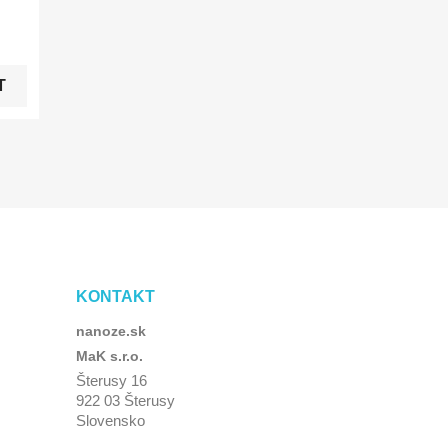
T
KONTAKT
nanoze.sk
MaK s.r.o.
Šterusy 16
922 03 Šterusy
Slovensko