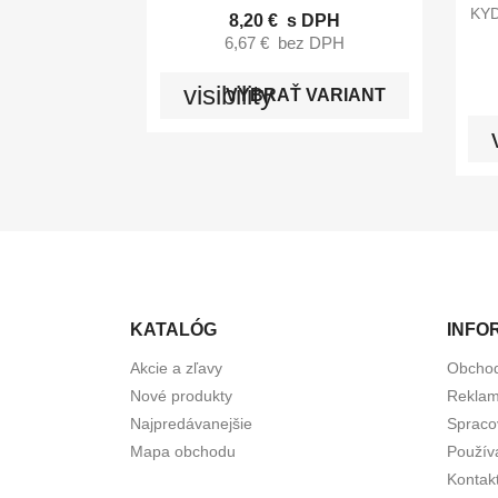
KYD
8,20 €
s DPH
6,67 €
bez DPH
visibility
VYBRAŤ VARIANT
KATALÓG
INFO
Akcie a zľavy
Obcho
Nové produkty
Reklam
Najpredávanejšie
Spraco
Mapa obchodu
Použív
Kontak