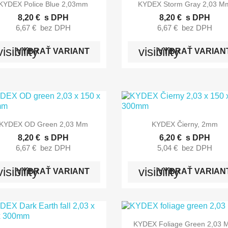


Rýchly náhľad
Rýchly náhľad
KYDEX Police Blue 2,03mm
KYDEX Storm Gray 2,03 M
8,20 €
s DPH
8,20 €
s DPH
6,67 €
bez DPH
6,67 €
bez DPH
visibility
visibility
VYBRAŤ VARIANT
VYBRAŤ VARIAN


Rýchly náhľad
Rýchly náhľad
KYDEX OD Green 2,03 Mm
KYDEX Čierny, 2mm
8,20 €
s DPH
6,20 €
s DPH
6,67 €
bez DPH
5,04 €
bez DPH
visibility
visibility
VYBRAŤ VARIANT
VYBRAŤ VARIAN

Rýchly náhľad
KYDEX Foliage Green 2,03