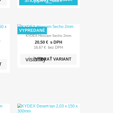
VYPREDANÉ

Rýchly náhľad
KYDEX Hexcam 5echo 2mm
m
20,50 €
s DPH
16,67 €
bez DPH
visibility
VYBRAŤ VARIANT
T