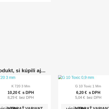
dukt, si kúpili aj...


Rýchly náhľad
Rýchly náhľad
K 720 3 Mm
G 10 Toxic 1 Mm
10,20 €
s DPH
6,20 €
s DPH
8,29 €
bez DPH
5,04 €
bez DPH
visibility
visibility
VYBRAŤ VARIANT
VYBRAŤ VARIAN