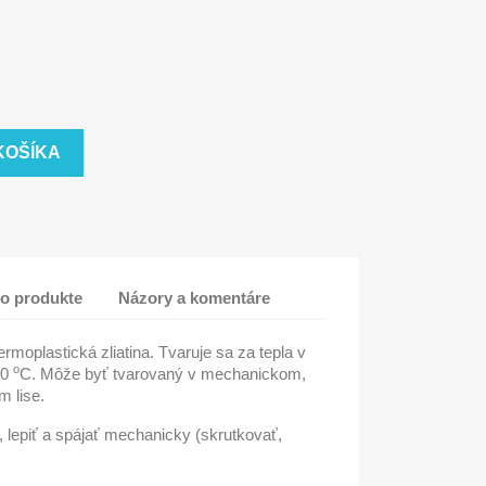
KOŠÍKA
 o produkte
Názory a komentáre
ermoplastická zliatina. Tvaruje sa za tepla v
o
20
C. Môže byť tvarovaný v mechanickom,
 lise.
 lepiť a spájať mechanicky (skrutkovať,