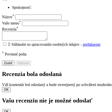
Spokojnosť:
*
Názov
*
Vaše meno
*
Recenzia

Súhlasím so spracovaním osobných údajov -
prehlásenie
*
Povinné polia
Zrušiť
Odoslať
Recenzia bola odoslaná
Váš komentár bol odoslaný a bude uverejnený po schválení moderát
OK
Vašu recenziu nie je možné odoslať
OK