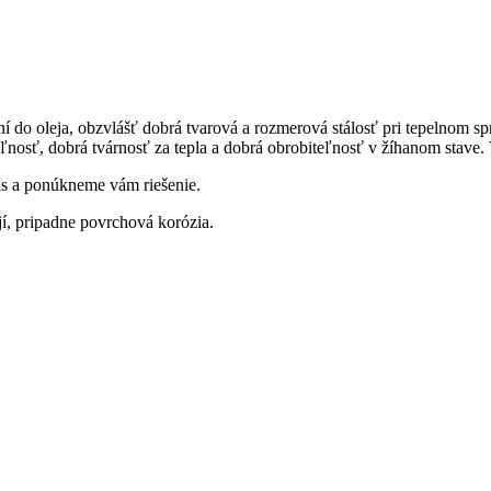
 do oleja, obzvlášť dobrá tvarová a rozmerová stálosť pri tepelnom s
teľnosť, dobrá tvárnosť za tepla a dobrá obrobiteľnosť v žíhanom stav
nás a ponúkneme vám riešenie.
jí, pripadne povrchová korózia.