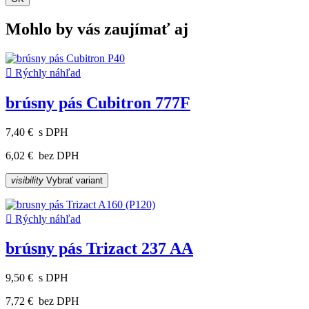
Mohlo by vás zaujímať aj

Rýchly náhľad
brúsny pás Cubitron 777F
7,40 €
s DPH
6,02 €
bez DPH
visibility
Vybrať variant

Rýchly náhľad
brúsny pás Trizact 237 AA
9,50 €
s DPH
7,72 €
bez DPH