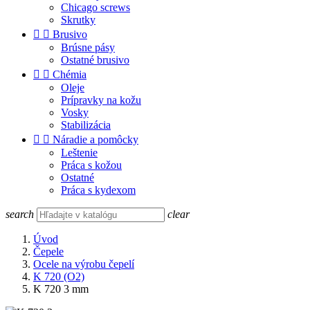
Chicago screws
Skrutky


Brusivo
Brúsne pásy
Ostatné brusivo


Chémia
Oleje
Prípravky na kožu
Vosky
Stabilizácia


Náradie a pomôcky
Leštenie
Práca s kožou
Ostatné
Práca s kydexom
search
clear
Úvod
Čepele
Ocele na výrobu čepelí
K 720 (O2)
K 720 3 mm