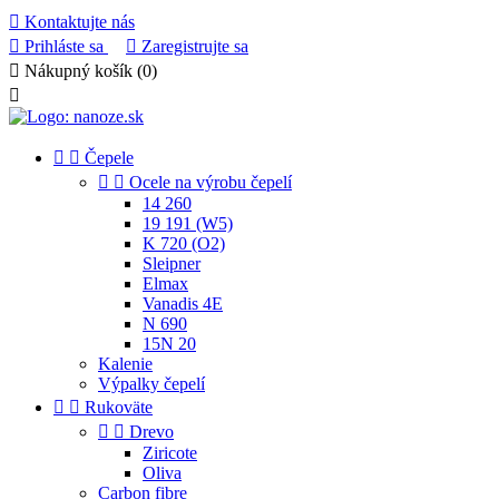

Kontaktujte nás

Prihláste sa

Zaregistrujte sa

Nákupný košík
(0)



Čepele


Ocele na výrobu čepelí
14 260
19 191 (W5)
K 720 (O2)
Sleipner
Elmax
Vanadis 4E
N 690
15N 20
Kalenie
Výpalky čepelí


Rukoväte


Drevo
Ziricote
Oliva
Carbon fibre