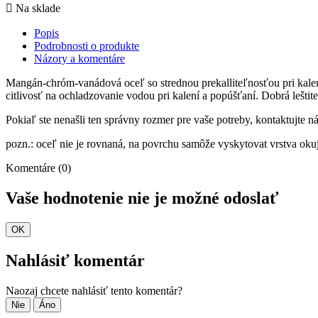

Na sklade
Popis
Podrobnosti o produkte
Názory a komentáre
Mangán-chróm-vanádová oceľ so strednou prekalliteľnosťou pri kalení
citlivosť na ochladzovanie vodou pri kalení a popúšťaní. Dobrá lešti
Pokiaľ ste nenašli ten správny rozmer pre vaše potreby, kontaktujte 
pozn.: oceľ nie je rovnaná, na povrchu samôže vyskytovat vrstva oku
Komentáre (0)
Vaše hodnotenie nie je možné odoslať
OK
Nahlásiť komentár
Naozaj chcete nahlásiť tento komentár?
Nie
Áno