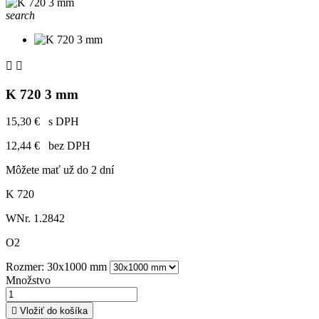
search


K 720 3 mm
15,30 €
s DPH
12,44 €
bez DPH
Môžete mať už do 2 dní
K 720
WNr. 1.2842
O2
Rozmer: 30x1000 mm
Množstvo

Vložiť do košíka