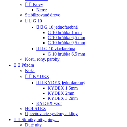


Kovy
Nerez
Stabilizované drevo


G 10


G 10 jednofarebná
G 10 hrúbka 1 mm
G 10 hrúbka 6,5 mm
G 10 hrúbka 9,5 mm


G 10 viacfarebná
G 10 hrúbka 6,5 mm
Kosti, rohy, parohy


Púzdra
Koža


KYDEX


KYDEX jednofarebný
KYDEX 1,5mm
KYDEX 2mm
KYDEX 3,2mm
KYDEX vzor
HOLSTEX
Upevňovacie systémy a klipy


Skrutky, nity, piny,...
Duté nity