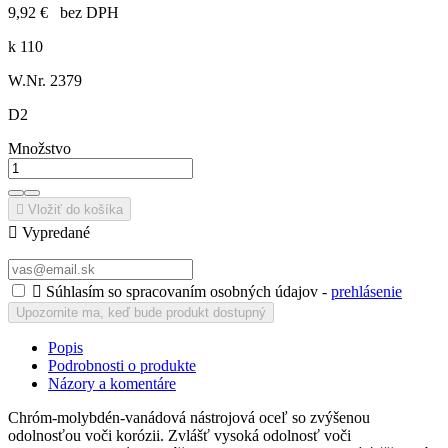
9,92 €
bez DPH
k 110
W.Nr. 2379
D2
Množstvo

Vložiť do košíka

Vypredané

Súhlasím so spracovaním osobných údajov -
prehlásenie
Upozornite ma, keď bude produkt dostupný
Popis
Podrobnosti o produkte
Názory a komentáre
Chróm-molybdén-vanádová nástrojová oceľ so zvýšenou
odolnosťou voči korózii. Zvlášť vysoká odolnosť voči