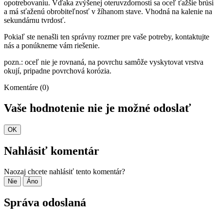
opotrebovaniu. Vďaka zvýšenej oteruvzdornosti sa oceľ ťažšie brúsi
a má sťaženú obrobiteľnosť v žíhanom stave. Vhodná na kalenie na
sekundárnu tvrdosť.
Pokiaľ ste nenašli ten správny rozmer pre vaše potreby, kontaktujte
nás a ponúkneme vám riešenie.
pozn.: oceľ nie je rovnaná, na povrchu samôže vyskytovat vrstva
okují, pripadne povrchová korózia.
Komentáre (0)
Vaše hodnotenie nie je možné odoslať
OK
Nahlásiť komentár
Naozaj chcete nahlásiť tento komentár?
Nie
Áno
Správa odoslaná