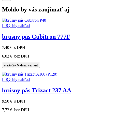
Mohlo by vás zaujímať aj

Rýchly náhľad
brúsny pás Cubitron 777F
7,40 €
s DPH
6,02 €
bez DPH
visibility
Vybrať variant

Rýchly náhľad
brúsny pás Trizact 237 AA
9,50 €
s DPH
7,72 €
bez DPH