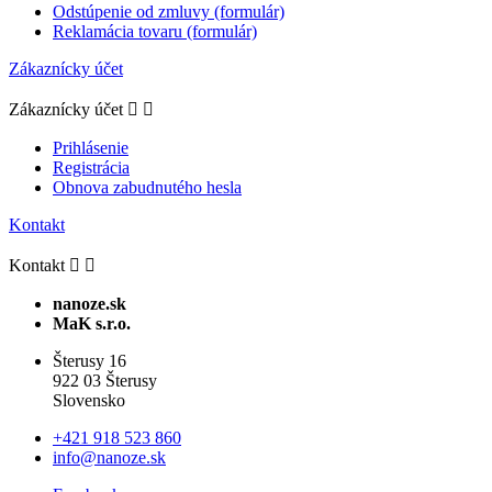
Odstúpenie od zmluvy (formulár)
Reklamácia tovaru (formulár)
Zákaznícky účet
Zákaznícky účet


Prihlásenie
Registrácia
Obnova zabudnutého hesla
Kontakt
Kontakt


nanoze.sk
MaK s.r.o.
Šterusy 16
922 03 Šterusy
Slovensko
+421 918 523 860
info@nanoze.sk