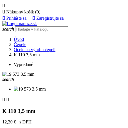


Nákupný košík
(0)

Prihláste sa

Zaregistrujte sa
search
Úvod
Čepele
Ocele na výrobu čepelí
K 110 3,5 mm
Vypredané
search


K 110 3,5 mm
12,20 €
s DPH