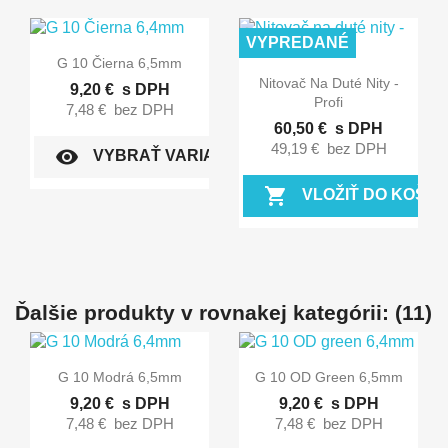
VYPREDANÉ

Rýchly náhľad
G 10 Čierna 6,5mm

Rýchly náhľad
Nitovač Na Duté Nity -
9,20 €
s DPH
Profi
7,48 €
bez DPH
60,50 €
s DPH
49,19 €
bez DPH
visibility
VYBRAŤ VARIANT
shopping_cart
VLOŽIŤ DO KOŠÍK
Ďalšie produkty v rovnakej kategórii: (11)


Rýchly náhľad
Rýchly náhľad
G 10 Modrá 6,5mm
G 10 OD Green 6,5mm
9,20 €
s DPH
9,20 €
s DPH
7,48 €
bez DPH
7,48 €
bez DPH