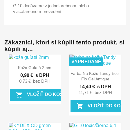
G 10 dodávame v jednofarebnom, alebo
viacafarebnom prevedení
Zákazníci, ktorí si kúpili tento produkt, si
kúpili aj...
VYPREDANÉ

Rýchly náhľad
Koža Guľatá 2mm

Rýchly náhľad
Farba Na Kožu Tandy Eco-
0,90 €
s DPH
Flo Gel Antique
0,73 €
bez DPH
14,40 €
s DPH
11,71 €
bez DPH
shopping_cart
VLOŽIŤ DO KOŠÍKA
shopping_cart
VLOŽIŤ DO KOŠÍK