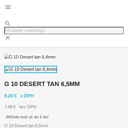

search
clear
G 10 DESERT TAN 6,5MM
9,20 €
s DPH
7,48 €
bez DPH
Môžete mať už do 2 dní
G 10 Desert tan 6,5mm