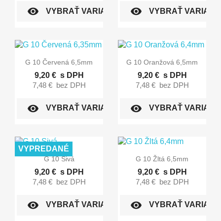
visibility
visibility
VYBRAŤ VARIANT
VYBRAŤ VARIANT


Rýchly náhľad
Rýchly náhľad
G 10 Červená 6,5mm
G 10 Oranžová 6,5mm
9,20 €
s DPH
9,20 €
s DPH
7,48 €
bez DPH
7,48 €
bez DPH
visibility
visibility
VYBRAŤ VARIANT
VYBRAŤ VARIANT
VYPREDANÉ


Rýchly náhľad
Rýchly náhľad
G 10 Sivá
G 10 Žltá 6,5mm
9,20 €
s DPH
9,20 €
s DPH
7,48 €
bez DPH
7,48 €
bez DPH
visibility
visibility
VYBRAŤ VARIANT
VYBRAŤ VARIANT