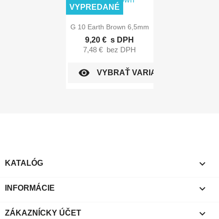
VYPREDANÉ

Rýchly náhľad
G 10 Earth Brown 6,5mm
9,20 €
s DPH
7,48 €
bez DPH
visibility
VYBRAŤ VARIANT

KATALÓG

INFORMÁCIE

ZÁKAZNÍCKY ÚČET