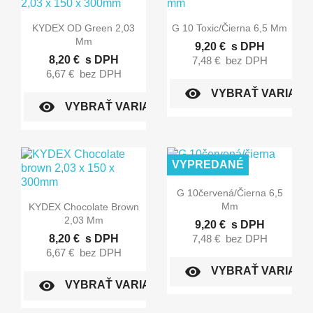


Rýchly náhľad
Rýchly náhľad
KYDEX OD Green 2,03
G 10 Toxic/čierna 6,5 Mm
Mm
9,20 €
s DPH
8,20 €
s DPH
7,48 €
bez DPH
6,67 €
bez DPH
visibility
VYBRAŤ VARIANT
visibility
VYBRAŤ VARIANT
VYPREDANÉ

Rýchly náhľad
G 10červená/čierna 6,5

Rýchly náhľad
Mm
KYDEX Chocolate Brown
2,03 Mm
9,20 €
s DPH
8,20 €
s DPH
7,48 €
bez DPH
6,67 €
bez DPH
visibility
VYBRAŤ VARIANT
visibility
VYBRAŤ VARIANT