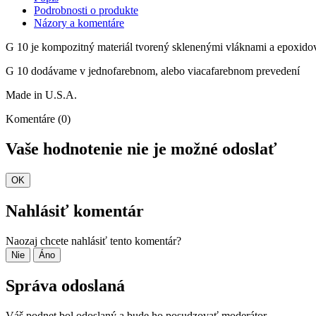
Podrobnosti o produkte
Názory a komentáre
G 10 je kompozitný materiál tvorený sklenenými vláknami a epoxidov
G 10 dodávame v jednofarebnom, alebo viacafarebnom prevedení
Made in U.S.A.
Komentáre (0)
Vaše hodnotenie nie je možné odoslať
OK
Nahlásiť komentár
Naozaj chcete nahlásiť tento komentár?
Nie
Áno
Správa odoslaná
Váš podnet bol odoslaný a bude ho posudzovať moderátor.