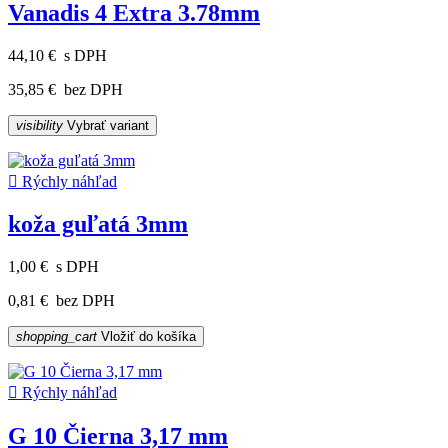
Vanadis 4 Extra 3.78mm
44,10 €
s DPH
35,85 €
bez DPH
visibility
Vybrať variant

Rýchly náhľad
koža guľatá 3mm
1,00 €
s DPH
0,81 €
bez DPH
shopping_cart
Vložiť do košíka

Rýchly náhľad
G 10 Čierna 3,17 mm