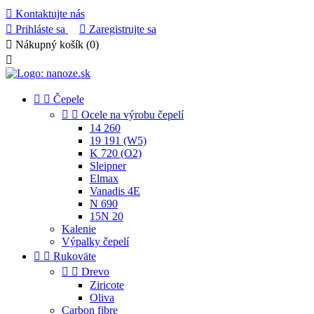

Kontaktujte nás

Prihláste sa

Zaregistrujte sa

Nákupný košík
(0)



Čepele


Ocele na výrobu čepelí
14 260
19 191 (W5)
K 720 (O2)
Sleipner
Elmax
Vanadis 4E
N 690
15N 20
Kalenie
Výpalky čepelí


Rukoväte


Drevo
Ziricote
Oliva
Carbon fibre