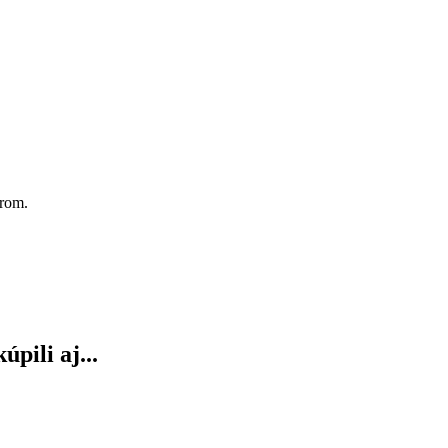
orom.
úpili aj...