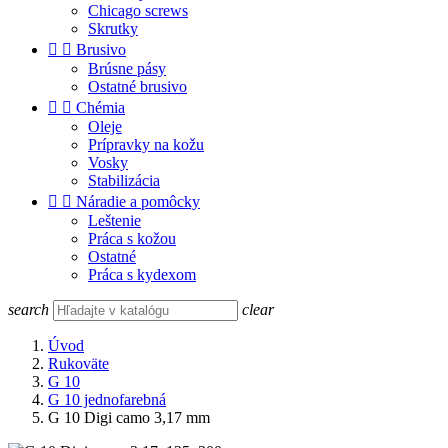
Chicago screws
Skrutky


Brusivo
Brúsne pásy
Ostatné brusivo


Chémia
Oleje
Prípravky na kožu
Vosky
Stabilizácia


Náradie a pomôcky
Leštenie
Práca s kožou
Ostatné
Práca s kydexom
search
clear
Úvod
Rukoväte
G 10
G 10 jednofarebná
G 10 Digi camo 3,17 mm