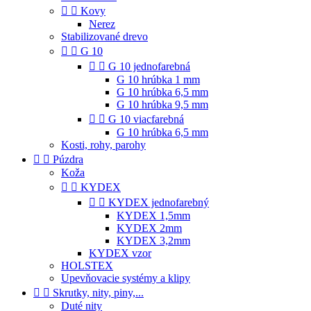


Kovy
Nerez
Stabilizované drevo


G 10


G 10 jednofarebná
G 10 hrúbka 1 mm
G 10 hrúbka 6,5 mm
G 10 hrúbka 9,5 mm


G 10 viacfarebná
G 10 hrúbka 6,5 mm
Kosti, rohy, parohy


Púzdra
Koža


KYDEX


KYDEX jednofarebný
KYDEX 1,5mm
KYDEX 2mm
KYDEX 3,2mm
KYDEX vzor
HOLSTEX
Upevňovacie systémy a klipy


Skrutky, nity, piny,...
Duté nity