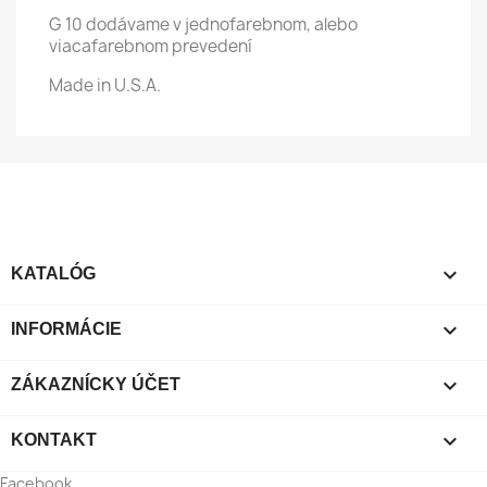
G 10 dodávame v jednofarebnom, alebo
viacafarebnom prevedení
Made in U.S.A.

KATALÓG

INFORMÁCIE

ZÁKAZNÍCKY ÚČET

KONTAKT
Facebook