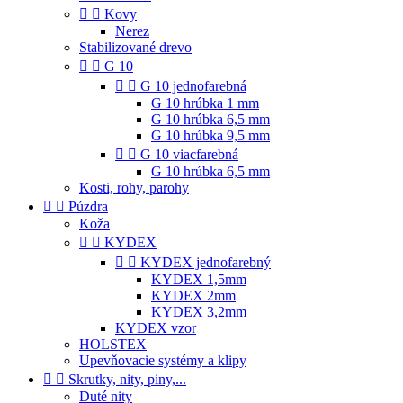


Kovy
Nerez
Stabilizované drevo


G 10


G 10 jednofarebná
G 10 hrúbka 1 mm
G 10 hrúbka 6,5 mm
G 10 hrúbka 9,5 mm


G 10 viacfarebná
G 10 hrúbka 6,5 mm
Kosti, rohy, parohy


Púzdra
Koža


KYDEX


KYDEX jednofarebný
KYDEX 1,5mm
KYDEX 2mm
KYDEX 3,2mm
KYDEX vzor
HOLSTEX
Upevňovacie systémy a klipy


Skrutky, nity, piny,...
Duté nity