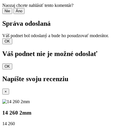
Naozaj chcete nahlásiť tento komentár?
Nie
Áno
Správa odoslaná
Váš podnet bol odoslaný a bude ho posudzovať moderátor.
OK
Váš podnet nie je možné odoslať
OK
Napíšte svoju recenziu
×
14 260 2mm
14 260