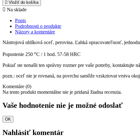

Vložiť do košíka

Na sklade
Popis
Podrobnosti o produkte
Názory a komentáre
Nástrojová uhlíková oceľ, perovina. Ľahká opracovateľnosť, jednod
o
Popustenie 250
C / 1 hod. 57-58 HRC
Pokiaľ ste nenašli ten správny rozmer pre vaše potreby, kontaktujte 
pozn.: oceľ nie je rovnaná, na povrchu samôže vzskztovat vrstva okuj
Komentáre (0)
Na tento produkt momentálne nie je pridaná žiadna recenzia.
Vaše hodnotenie nie je možné odoslať
OK
Nahlásiť komentár