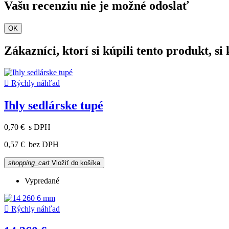
Vašu recenziu nie je možné odoslať
OK
Zákazníci, ktorí si kúpili tento produkt, si k

Rýchly náhľad
Ihly sedlárske tupé
0,70 €
s DPH
0,57 €
bez DPH
shopping_cart
Vložiť do košíka
Vypredané

Rýchly náhľad