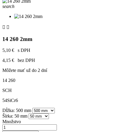
search


14 260 2mm
5,10 €
s DPH
4,15 €
bez DPH
Môžete mať už do 2 dní
14 260
SCH
54SiCr6
Dĺžka: 500 mm
Šírka: 50 mm
Množstvo