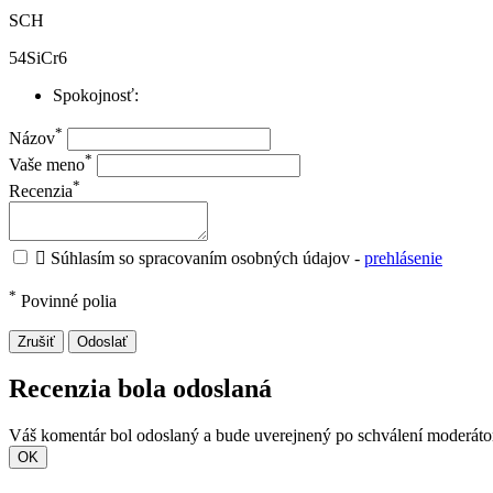
SCH
54SiCr6
Spokojnosť:
*
Názov
*
Vaše meno
*
Recenzia

Súhlasím so spracovaním osobných údajov -
prehlásenie
*
Povinné polia
Zrušiť
Odoslať
Recenzia bola odoslaná
Váš komentár bol odoslaný a bude uverejnený po schválení moderát
OK