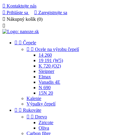

Kontaktujte nás

Prihláste sa

Zaregistrujte sa

Nákupný košík
(0)



Čepele


Ocele na výrobu čepelí
14 260
19 191 (W5)
K 720 (O2)
Sleipner
Elmax
Vanadis 4E
N 690
15N 20
Kalenie
Výpalky čepelí


Rukoväte


Drevo
Ziricote
Oliva
Carbon fibre