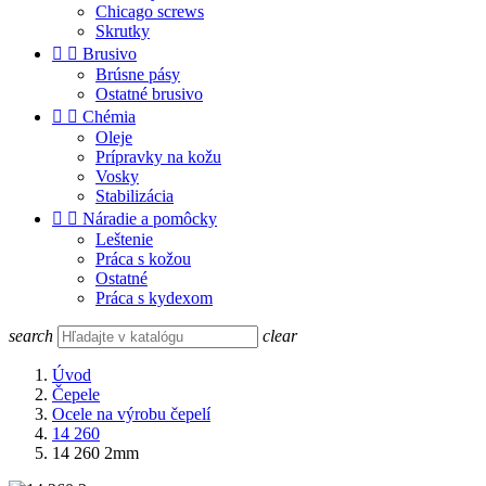
Chicago screws
Skrutky


Brusivo
Brúsne pásy
Ostatné brusivo


Chémia
Oleje
Prípravky na kožu
Vosky
Stabilizácia


Náradie a pomôcky
Leštenie
Práca s kožou
Ostatné
Práca s kydexom
search
clear
Úvod
Čepele
Ocele na výrobu čepelí
14 260
14 260 2mm